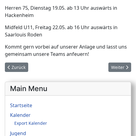
Herren 75, Dienstag 19.05. ab 13 Uhr auswärts in
Hackenheim
Midfeld U11, Freitag 22.05. ab 16 Uhr auswärts in
Saarlouis Roden
Kommt gern vorbei auf unserer Anlage und lasst uns
gemeinsam unsere Teams anfeuern!
Vorheriger Beitrag: Heimspiel Damen 65
Nächster Be
Zurück
Weiter
Main Menu
Startseite
Kalender
Export Kalender
Jugend