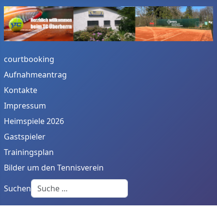
courtbooking
Aufnahmeantrag
Kontakte
Impressum
Heimspiele 2026
Gastspieler
Trainingsplan
Bilder um den Tennisverein
Suchen