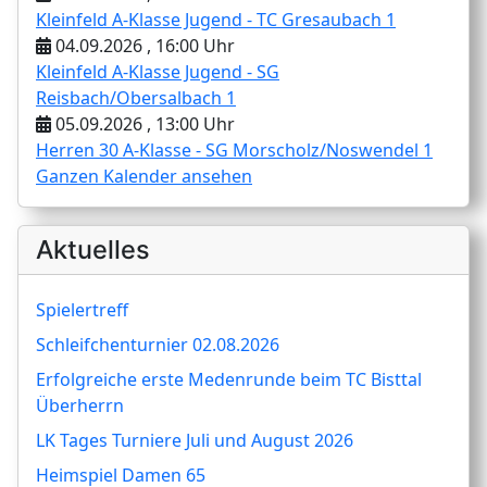
Kleinfeld A-Klasse Jugend - TC Gresaubach 1
04.09.2026 , 16:00 Uhr
Kleinfeld A-Klasse Jugend - SG
Reisbach/Obersalbach 1
05.09.2026 , 13:00 Uhr
Herren 30 A-Klasse - SG Morscholz/Noswendel 1
Ganzen Kalender ansehen
Aktuelles
Spielertreff
Schleifchenturnier 02.08.2026
Erfolgreiche erste Medenrunde beim TC Bisttal
Überherrn
LK Tages Turniere Juli und August 2026
Heimspiel Damen 65